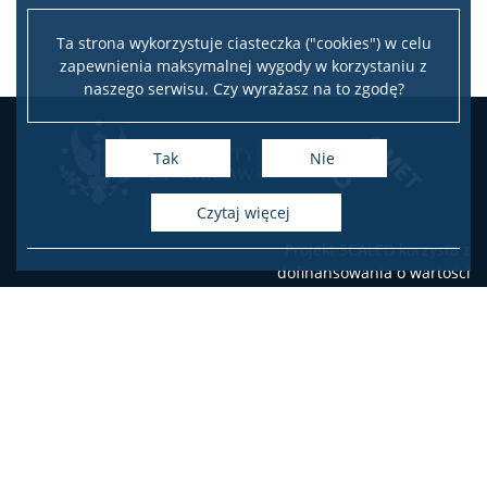
Ta strona wykorzystuje ciasteczka ("cookies") w celu
zapewnienia maksymalnej wygody w korzystaniu z
naszego serwisu. Czy wyrażasz na to zgodę?
Tak
Nie
czytaj więcej
Projekt SCALED korzysta z
dofinansowania o wartości
100 266 EUR otrzymanego
od Islandii, Liechtensteinu i
Norwegii w ramach
Funduszy EOG oraz
dofinansowania o wartości
17 694 EUR z budżetu
państwa. Celem projektu
SCALED jest stworzenie
kursu online