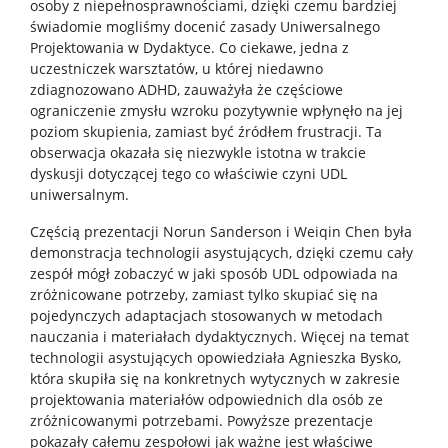
osoby z niepełnosprawnościami, dzięki czemu bardziej
świadomie mogliśmy docenić zasady Uniwersalnego
Projektowania w Dydaktyce. Co ciekawe, jedna z
uczestniczek warsztatów, u której niedawno
zdiagnozowano ADHD, zauważyła że częściowe
ograniczenie zmysłu wzroku pozytywnie wpłynęło na jej
poziom skupienia, zamiast być źródłem frustracji. Ta
obserwacja okazała się niezwykle istotna w trakcie
dyskusji dotyczącej tego co właściwie czyni UDL
uniwersalnym.
Częścią prezentacji Norun Sanderson i Weiqin Chen była
demonstracja technologii asystujących, dzięki czemu cały
zespół mógł zobaczyć w jaki sposób UDL odpowiada na
zróżnicowane potrzeby, zamiast tylko skupiać się na
pojedynczych adaptacjach stosowanych w metodach
nauczania i materiałach dydaktycznych. Więcej na temat
technologii asystujących opowiedziała Agnieszka Bysko,
która skupiła się na konkretnych wytycznych w zakresie
projektowania materiałów odpowiednich dla osób ze
zróżnicowanymi potrzebami. Powyższe prezentacje
pokazały całemu zespołowi jak ważne jest właściwe