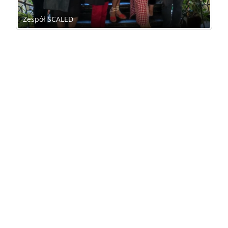
Koordynator projektu Joanna Nijakowska z
głos w dyskusji