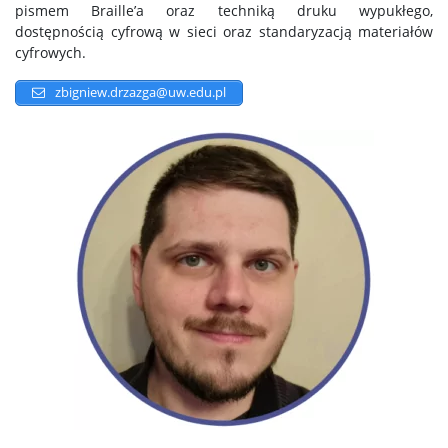
pismem Braille’a oraz techniką druku wypukłego,
dostępnością cyfrową w sieci oraz standaryzacją materiałów
cyfrowych.
zbigniew.drzazga@uw.edu.pl