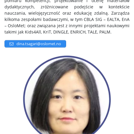
pomiaru kompetencji, projektowanie i ocenę materiałów
dydaktycznych, zróżnicowane podejście w kontekście
nauczania, wielojęzyczność oraz edukację zdalną. Zarządza
kilkoma zespołami badawczymi, w tym CBLA SIG – EALTA, EnA
– OsloMet; oraz związana jest z innymi projektami naukowymi
takimi jak Kids4All, KriT, DINGLE, ENRICH, TALE, PALM.
dina.tsagari@oslomet.no