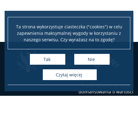
Ta strona wykorzystuje ciasteczka ("cookies") w celu
zapewnienia maksymalnej wygody w korzystaniu z
naszego serwisu. Czy wyrażasz na to zgodę?
Tak
Nie
czytaj więcej
Projekt SCALED korzysta z
dofinansowania o wartości
100 266 EUR otrzymanego
od Islandii, Liechtensteinu i
Norwegii w ramach
Funduszy EOG oraz
dofinansowania o wartości
17 694 EUR z budżetu
państwa. Celem projektu