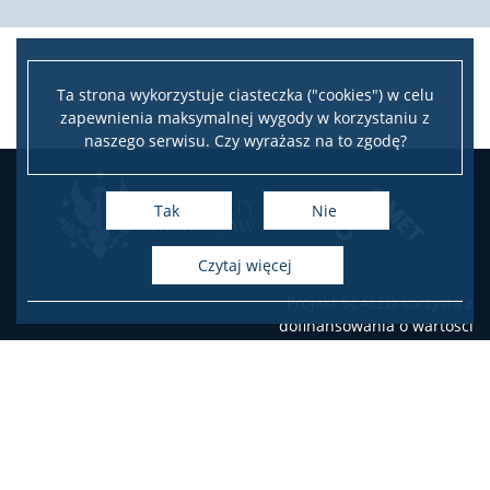
Ta strona wykorzystuje ciasteczka ("cookies") w celu
zapewnienia maksymalnej wygody w korzystaniu z
naszego serwisu. Czy wyrażasz na to zgodę?
Tak
Nie
czytaj więcej
Projekt SCALED korzysta z
dofinansowania o wartości
100 266 EUR otrzymanego
od Islandii, Liechtensteinu i
Norwegii w ramach
Funduszy EOG oraz
dofinansowania o wartości
17 694 EUR z budżetu
państwa. Celem projektu