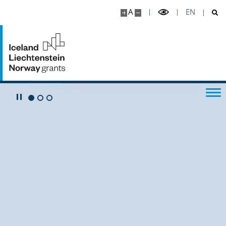
A
EN
Ważne linki
Play/Pause
Go to 1 slide
Go to 2 slide
Go to 3 slide